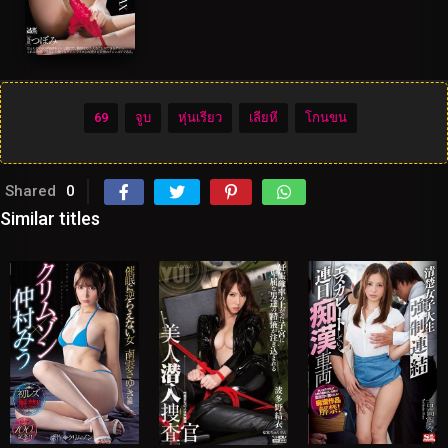
69
จูบ
หุ่นเรียว
เลียหี
โกนขน
Shared
0
Similar titles