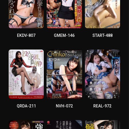
EKDV-807
GMEM-146
START-488
QRDA-211
NVH-072
REAL-972