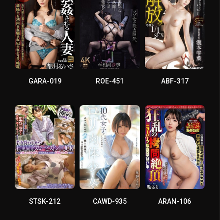
GARA-019
ROE-451
ABF-317
STSK-212
CAWD-935
ARAN-106