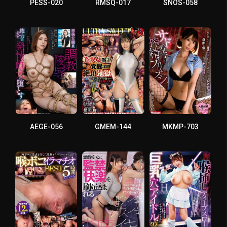
PESS-020
RMSQ-017
SNOS-058
AEGE-056
GMEM-144
MKMP-703