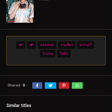
3P
4P
คอสเพลย์
งานเดี่ยว
ดาราเอวี
โกนขน
โลชั่น
Shared
0
Similar titles