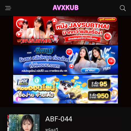
ABF-044
หนังเอวี