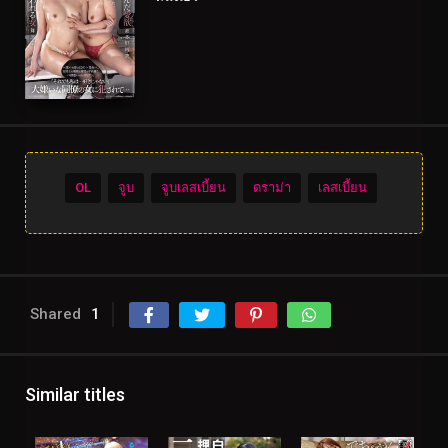
OL
จูบ
จูบเลสเบี้ยน
ดราม่า
เลสเบี้ยน
Shared
1
Similar titles