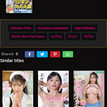
Delusion Tribe
Exclusive Distribution
High Definition
Works Over Four Hours
นมใหญ่
น้ำแตก
มือใหม่
Shared
0
Similar titles