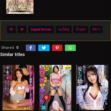
3P
4P
Digital Mosaic
นมใหญ่
น้ำแตก
พี่สาว
Shared
0
Similar titles