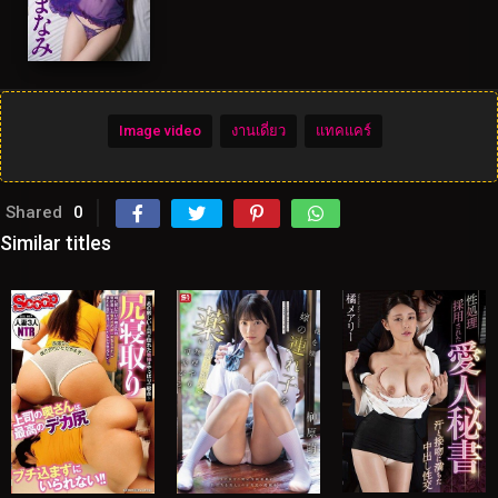
Image video
งานเดี่ยว
แทคแคร์
Shared
0
Similar titles