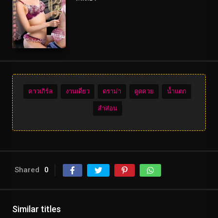
คาวเกิร์ล
งานเดี่ยว
ดราม่า
ดูดควย
น้ำแตก
สำส่อน
Shared
0
Similar titles