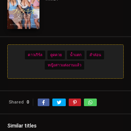
คาวเกิร์ล
ดูดควย
น้ำแตก
สำส่อน
หญิงสาวแต่งงานแล้ว
Shared
0
Similar titles