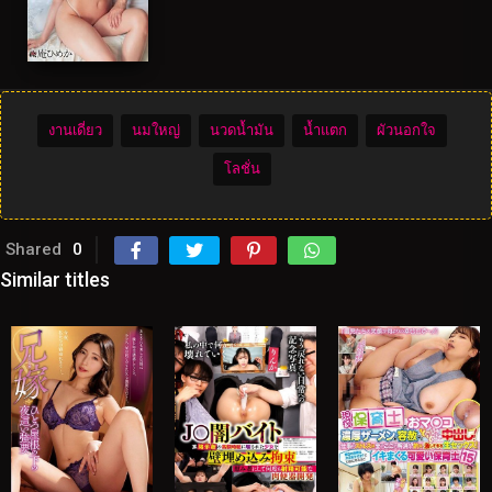
งานเดี่ยว
นมใหญ่
นวดน้ำมัน
น้ำแตก
ผัวนอกใจ
โลชั่น
Shared
0
Similar titles