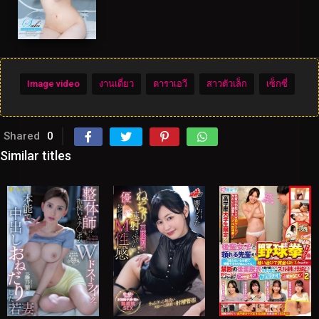
Image video
งานเดี่ยว
ดาราเอวี
สาวตัวเล็ก
เซ็กซี่
Shared
0
Similar titles