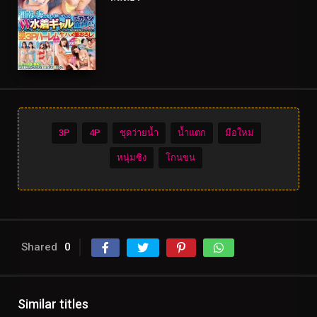
3P
4P
ชุดว่ายน้ำ
น้ำแตก
มือใหม่
หนุ่มซิง
โกนขน
Shared
0
Similar titles