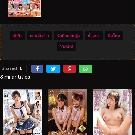
4HR+
ตามจีบสาว
นักศึกษาหญิง
น้ำแตก
มือใหม่
วางแผน
Shared
0
Similar titles