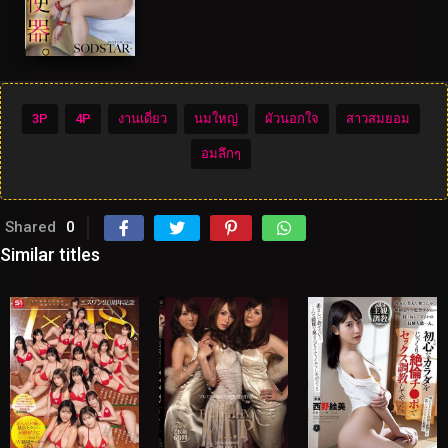
3P
4P
งานเดี่ยว
นมใหญ่
ผัวนอกใจ
สาวสมยอม
อมลึกๆ
Shared
0
Similar titles